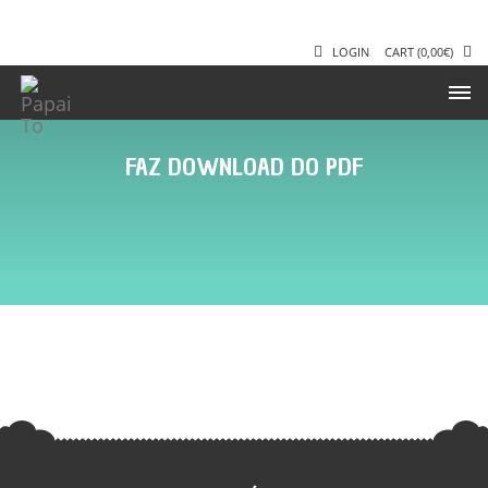
LOGIN
CART
(
0,00
€
)
FAZ DOWNLOAD DO PDF