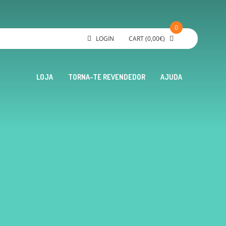
0
LOGIN
CART
(
0,00
€
)
LOJA
TORNA-TE REVENDEDOR
AJUDA