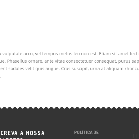
 vulputate arcu, vel tempus metus leo non est. Etiam sit amet lect
ue. Phasellus ornare, ante vitae consectetuer consequat, purus sa
esent sodales velit quis augue. Cras suscipit, urna at aliquam rhonc
.
CREVA A NOSSA
POLÍTICA DE