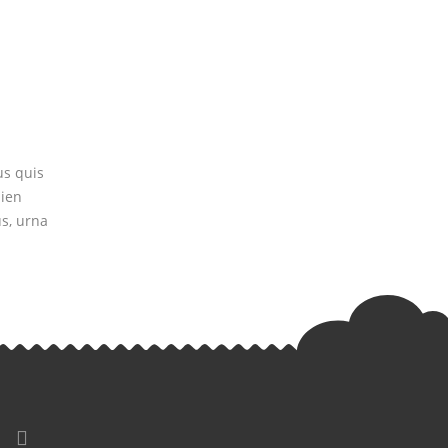
us quis
pien
us, urna