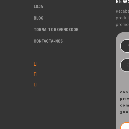
NEW
LOJA
Receba
produt
BLOG
promoc
TORNA-TE REVENDEDOR
CONTACTA-NOS
con
pri
com
gua