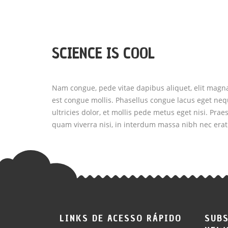
SCIENCE IS COOL
Nam congue, pede vitae dapibus aliquet, elit magna
est congue mollis. Phasellus congue lacus eget neq
ultricies dolor, et mollis pede metus eget nisi. Pra
quam viverra nisi, in interdum massa nibh nec erat
LINKS DE ACESSO RÁPIDO
SUBS