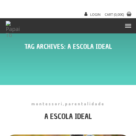
LOGIN
CART
(
0,00
€
)
TAG ARCHIVES: A ESCOLA IDEAL
,
montessori
parentalidade
A ESCOLA IDEAL