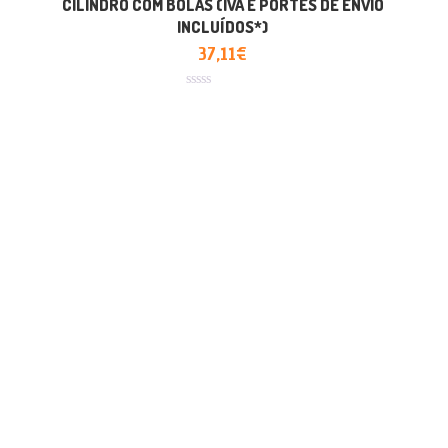
CILINDRO COM BOLAS (IVA E PORTES DE ENVIO
INCLUÍDOS*)
37,11
€
Avaliação
0
de
5