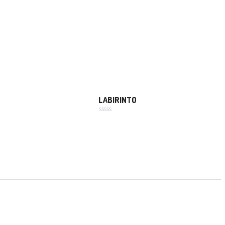
LABIRINTO
Avaliação
0
de
5