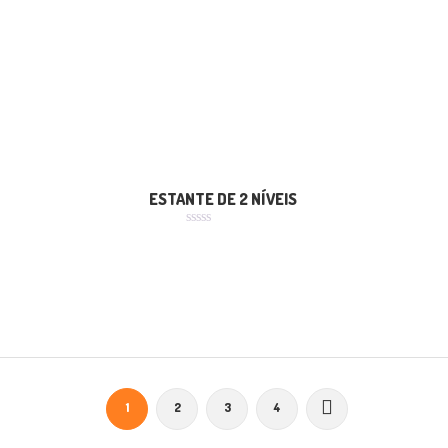
ESTANTE DE 2 NÍVEIS
Avaliação
0
de
5
1
2
3
4