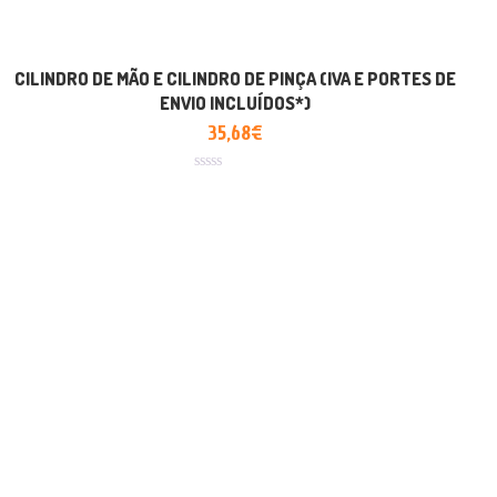
CILINDRO DE MÃO E CILINDRO DE PINÇA (IVA E PORTES DE
ENVIO INCLUÍDOS*)
35,68
€
Avaliação
0
de
5