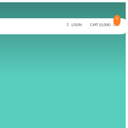
0
LOGIN
CART
(
0,00
€
)