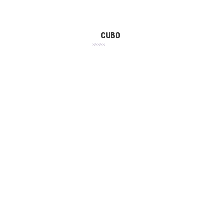
CUBO
Avaliação
0
de
5