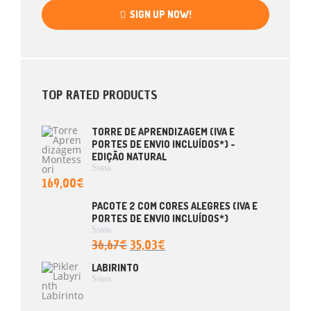
SIGN UP NOW!
TOP RATED PRODUCTS
TORRE DE APRENDIZAGEM (IVA E
PORTES DE ENVIO INCLUÍDOS*) -
EDIÇÃO NATURAL
169,00
€
A
V
A
PACOTE 2 COM CORES ALEGRES (IVA E
L
PORTES DE ENVIO INCLUÍDOS*)
I
A
Ç
36,67
€
35,03
€
A
Ã
V
O
A
LABIRINTO
0
L
D
I
E
A
A
5
Ç
V