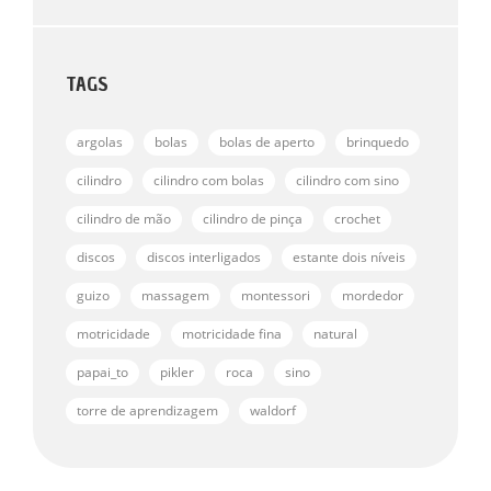
Ã
A
O
L
0
I
D
A
E
Ç
TAGS
5
Ã
O
0
D
argolas
E
bolas
bolas de aperto
brinquedo
5
cilindro
cilindro com bolas
cilindro com sino
cilindro de mão
cilindro de pinça
crochet
discos
discos interligados
estante dois níveis
guizo
massagem
montessori
mordedor
motricidade
motricidade fina
natural
papai_to
pikler
roca
sino
torre de aprendizagem
waldorf