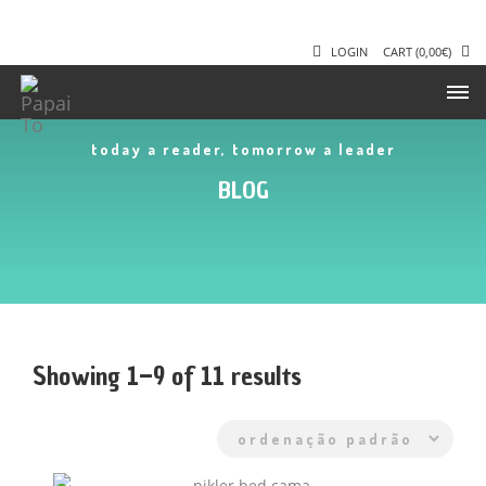
LOGIN
CART
(
0,00
€
)
today a reader, tomorrow a leader
BLOG
Showing 1–9 of 11 results