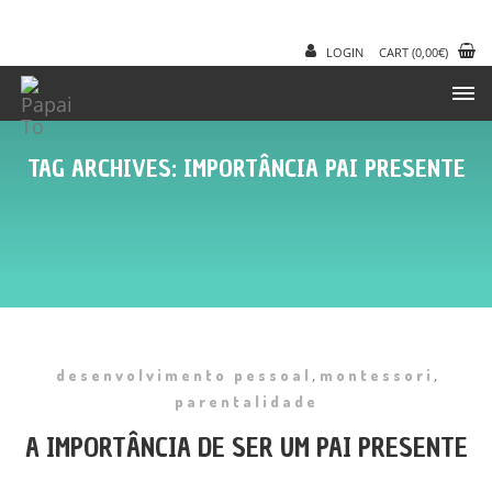
LOGIN
CART
(
0,00
€
)
TAG ARCHIVES: IMPORTÂNCIA PAI PRESENTE
,
,
desenvolvimento pessoal
montessori
parentalidade
A IMPORTÂNCIA DE SER UM PAI PRESENTE