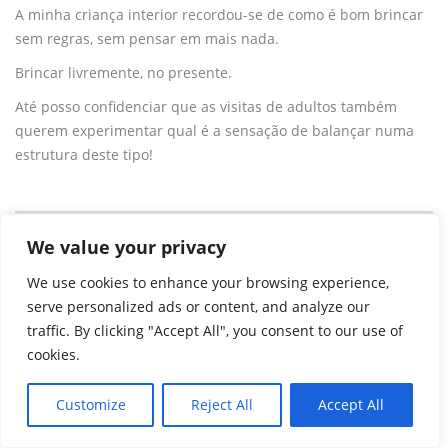
A minha criança interior recordou-se de como é bom brincar
sem regras, sem pensar em mais nada.
Brincar livremente, no presente.
Até posso confidenciar que as visitas de adultos também
querem experimentar qual é a sensação de balançar numa
estrutura deste tipo!
Artigo relacionado:
O que estamos a fazer às nossas
We value your privacy
crianças?
We use cookies to enhance your browsing experience,
serve personalized ads or content, and analyze our
E melhor do que andar apenas um adulto é… andarem um
traffic. By clicking "Accept All", you consent to our use of
adulto e uma criança!
cookies.
Ficamos um pouco apertados, é certo, mas tinha também que
Customize
Reject All
Accept All
experimentar andar com o meu filho. Agarrámo-nos bem os
dois e lá fomos nós!