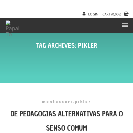
LOGIN
CART
(
0,00
€
)
TAG ARCHIVES: PIKLER
,
montessori
pikler
DE PEDAGOGIAS ALTERNATIVAS PARA O
SENSO COMUM