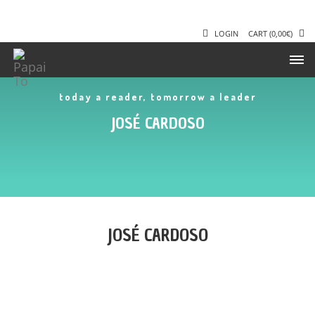
LOGIN
CART
(
0,00
€
)
today a reader, tomorrow a leader
JOSÉ CARDOSO
JOSÉ CARDOSO