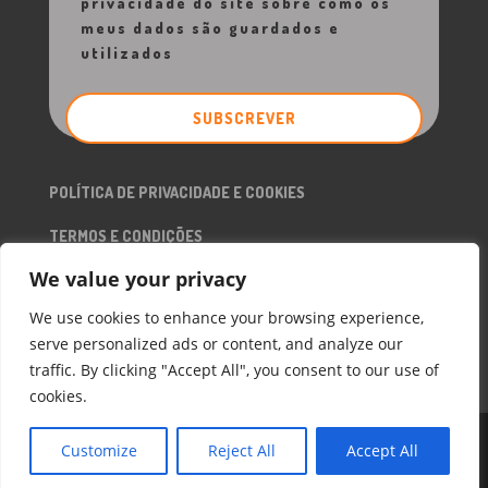
privacidade do site sobre como os
meus dados são guardados e
utilizados
POLÍTICA DE PRIVACIDADE E COOKIES
TERMOS E CONDIÇÕES
We value your privacy
RGPD
We use cookies to enhance your browsing experience,
serve personalized ads or content, and analyze our
traffic. By clicking "Accept All", you consent to our use of
cookies.
Customize
Reject All
Accept All
COPYRIGHT 2026 ©
CREATEIT
. ALL RIGHT RESERVED