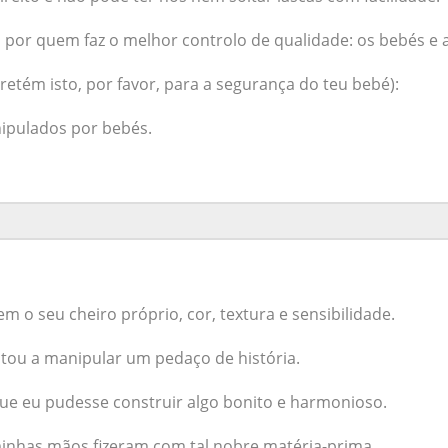
a por quem faz o melhor controlo de qualidade: os bebés e a
retém isto, por favor, para a segurança do teu bebé):
nipulados por bebés.
 o seu cheiro próprio, cor, textura e sensibilidade.
ou a manipular um pedaço de história.
que eu pudesse construir algo bonito e harmonioso.
 minhas mãos fizeram com tal nobre matéria-prima.