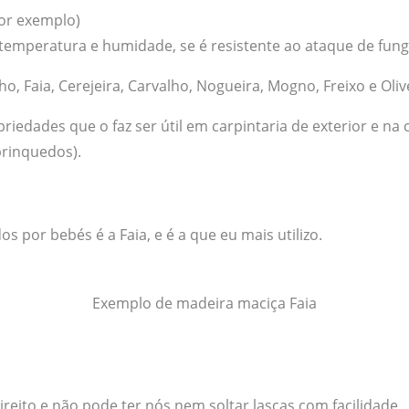
por exemplo)
e temperatura e humidade, se é resistente ao ataque de fun
, Faia, Cerejeira, Carvalho, Nogueira, Mogno, Freixo e Olive
iedades que o faz ser útil em carpintaria de exterior e na
brinquedos).
 por bebés é a Faia, e é a que eu mais utilizo.
Exemplo de madeira maciça Faia
eito e não pode ter nós nem soltar lascas com facilidade.