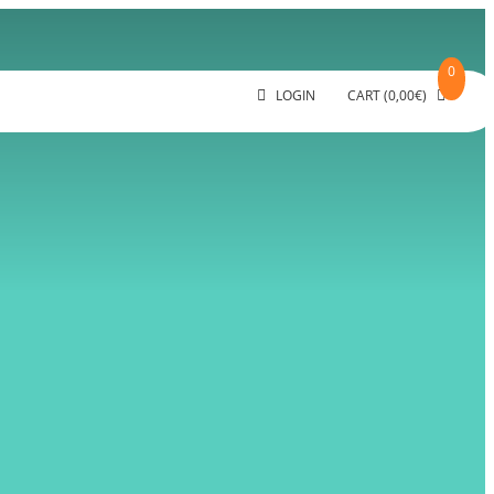
0
LOGIN
CART
(
0,00
€
)