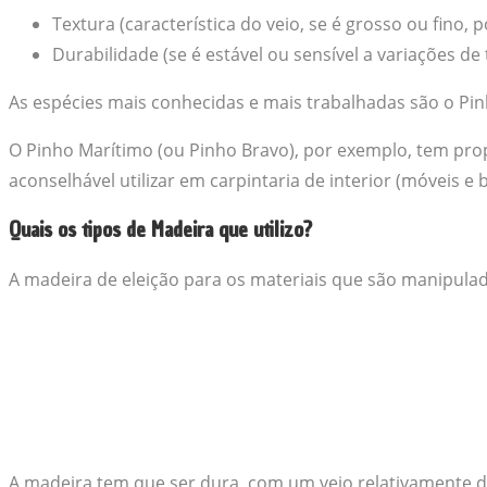
Textura (característica do veio, se é grosso ou fino, 
Durabilidade (se é estável ou sensível a variações d
As espécies mais conhecidas e mais trabalhadas são o Pinho
O Pinho Marítimo (ou Pinho Bravo), por exemplo, tem propr
aconselhável utilizar em carpintaria de interior (móveis e 
Quais os tipos de Madeira que utilizo?
A madeira de eleição para os materiais que são manipulados
A madeira tem que ser dura, com um veio relativamente dir