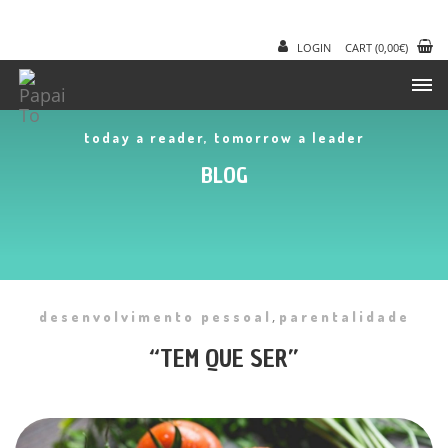
LOGIN
CART
(
0,00
€
)
today a reader, tomorrow a leader
BLOG
,
desenvolvimento pessoal
parentalidade
“TEM QUE SER”