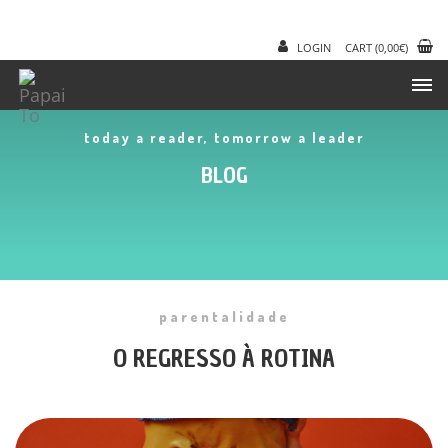
LOGIN
CART
(
0,00
€
)
today a reader, tomorrow a leader
BLOG
parentalidade
O REGRESSO À ROTINA