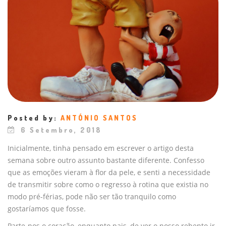
Posted by:
ANTÓNIO SANTOS
6 Setembro, 2018
Inicialmente, tinha pensado em escrever o artigo desta
semana sobre outro assunto bastante diferente. Confesso
que as emoções vieram à flor da pele, e senti a necessidade
de transmitir sobre como o regresso à rotina que existia no
modo pré-férias, pode não ser tão tranquilo como
gostaríamos que fosse.
Parte-nos o coração, enquanto pais, de ver o nosso rebento ir