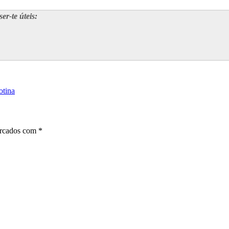
er-te úteis:
otina
arcados com
*