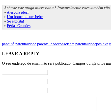
Achaste este artigo interessante? Provavelmente estes também vão s
»
A escola ideal
»
Um homem e um bebé
»
Sê egoísta!
»
Férias Grandes
papai tó
parentalidade
parentalidadeconsciente
parentalidadepositiva
r
LEAVE A REPLY
O seu endereço de email não será publicado.
Campos obrigatórios m
Name
E-mail
Website
Your Comment