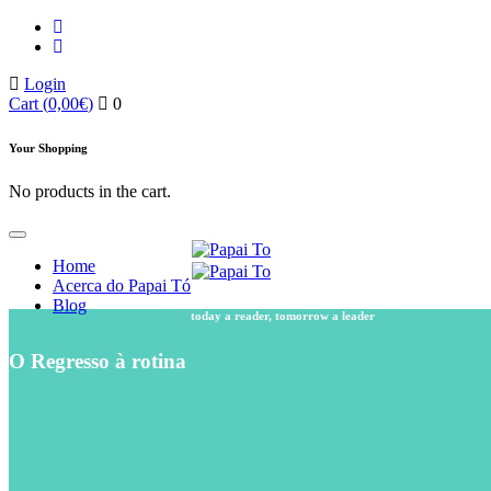
Login
Cart
(
0,00
€
)
0
Your Shopping
No products in the cart.
Home
Acerca do Papai Tó
Blog
today a reader, tomorrow a leader
O Regresso à rotina