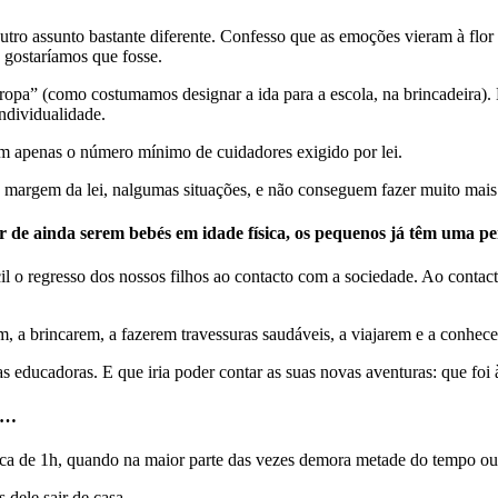
utro assunto bastante diferente. Confesso que as emoções vieram à flor d
o gostaríamos que fosse.
“tropa” (como costumamos designar a ida para a escola, na brincadeira).
ndividualidade.
irem apenas o número mínimo de cuidadores exigido por lei.
 margem da lei, nalgumas situações, e não conseguem fazer muito mais
ar de ainda serem bebés em idade física, os pequenos já têm uma pe
l o regresso dos nossos filhos ao contacto com a sociedade. Ao contac
m, a brincarem, a fazerem travessuras saudáveis, a viajarem e a conhece
s educadoras. E que iria poder contar as suas novas aventuras: que foi à
ia…
rca de 1h, quando na maior parte das vezes demora metade do tempo ou
 dele sair de casa.