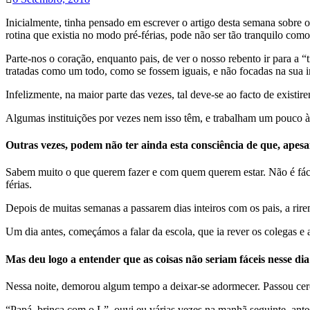
Inicialmente, tinha pensado em escrever o artigo desta semana sobre o
rotina que existia no modo pré-férias, pode não ser tão tranquilo com
Parte-nos o coração, enquanto pais, de ver o nosso rebento ir para a 
tratadas como um todo, como se fossem iguais, e não focadas na sua i
Infelizmente, na maior parte das vezes, tal deve-se ao facto de exist
Algumas instituições por vezes nem isso têm, e trabalham um pouco à
Outras vezes, podem não ter ainda esta consciência de que, apes
Sabem muito o que querem fazer e com quem querem estar. Não é fáci
férias.
Depois de muitas semanas a passarem dias inteiros com os pais, a rire
Um dia antes, começámos a falar da escola, que ia rever os colegas e a
Mas deu logo a entender que as coisas não seriam fáceis nesse d
Nessa noite, demorou algum tempo a deixar-se adormecer. Passou ce
“Papá, brinca com o L”, ouvi eu várias vezes na manhã seguinte, antes