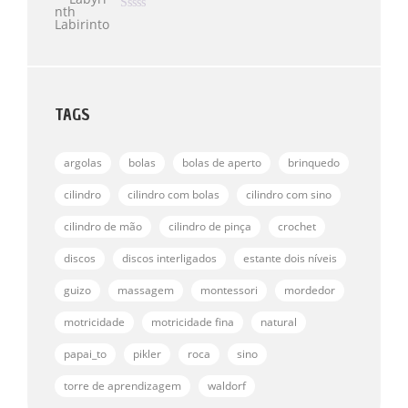
D
I
E
A
A
5
Ç
V
Ã
A
O
L
0
I
D
A
E
Ç
TAGS
5
Ã
O
0
D
argolas
E
bolas
bolas de aperto
brinquedo
5
cilindro
cilindro com bolas
cilindro com sino
cilindro de mão
cilindro de pinça
crochet
discos
discos interligados
estante dois níveis
guizo
massagem
montessori
mordedor
motricidade
motricidade fina
natural
papai_to
pikler
roca
sino
torre de aprendizagem
waldorf