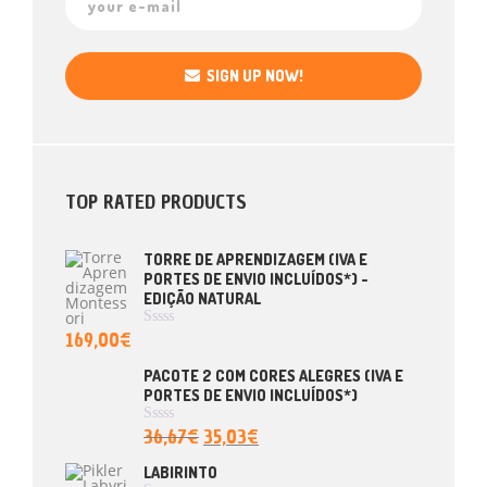
SIGN UP NOW!
TOP RATED PRODUCTS
TORRE DE APRENDIZAGEM (IVA E
PORTES DE ENVIO INCLUÍDOS*) -
EDIÇÃO NATURAL
169,00
€
A
V
A
PACOTE 2 COM CORES ALEGRES (IVA E
L
PORTES DE ENVIO INCLUÍDOS*)
I
A
Ç
36,67
€
35,03
€
A
Ã
V
O
A
LABIRINTO
0
L