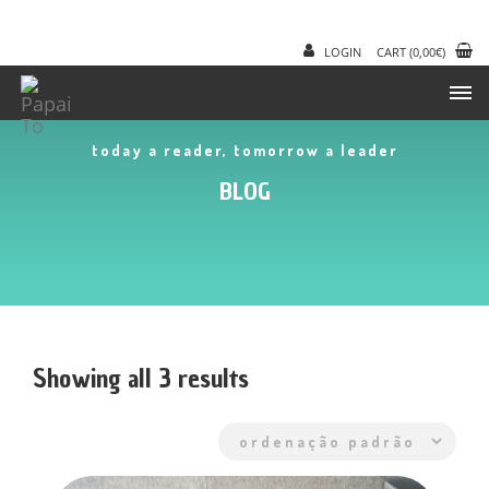
LOGIN
CART
(
0,00
€
)
today a reader, tomorrow a leader
BLOG
Showing all 3 results