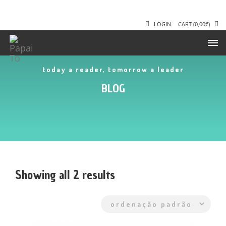
LOGIN
CART
(
0,00
€
)
today a reader, tomorrow a leader
BLOG
Showing all 2 results