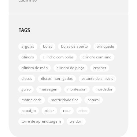
5
Ç
V
Ã
A
O
L
0
I
D
A
E
Ç
TAGS
5
Ã
O
0
D
argolas
E
bolas
bolas de aperto
brinquedo
5
cilindro
cilindro com bolas
cilindro com sino
cilindro de mão
cilindro de pinça
crochet
discos
discos interligados
estante dois níveis
guizo
massagem
montessori
mordedor
motricidade
motricidade fina
natural
papai_to
pikler
roca
sino
torre de aprendizagem
waldorf