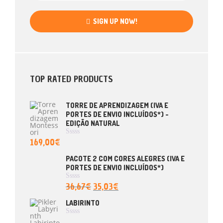
SIGN UP NOW!
TOP RATED PRODUCTS
TORRE DE APRENDIZAGEM (IVA E
PORTES DE ENVIO INCLUÍDOS*) -
EDIÇÃO NATURAL
169,00
€
A
V
A
PACOTE 2 COM CORES ALEGRES (IVA E
L
PORTES DE ENVIO INCLUÍDOS*)
I
A
Ç
36,67
€
35,03
€
A
Ã
V
O
A
LABIRINTO
0
L
D
I
E
A
A